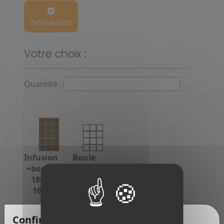
Nouveauté
Votre choix :
Quantité :
Infusion
Boule
+boule
seule
180g
chat 80
16 €
g
6 €
Confirmation d'âge