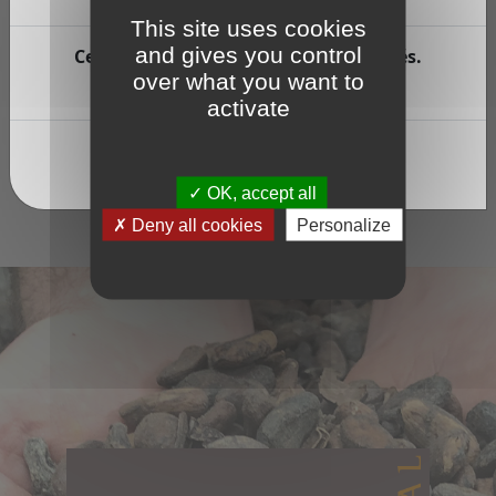
TVA : 20%
This site uses cookies
and gives you control
Ce site contient des produits alcoolisés.
over what you want to
Avez-vous plus de 18 ans ?
JE CRAQUE !
activate
Oui
Non
OK, accept all
Deny all cookies
Personalize