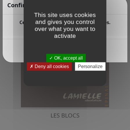
LES TABLETTES ET PASTILLES
Confirmation d'âge
This site uses cookies
and gives you control
Ce site contient des produits alcoolisés.
over what you want to
Avez-vous plus de 18 ans ?
activate
Oui
Non
OK, accept all
Deny all cookies
Personalize
LES BLOCS