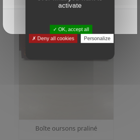
Avez-vous plus de 18 ans ?
activate
Oui
Non
OK, accept all
Deny all cookies
Personalize
Boîte oursons praliné